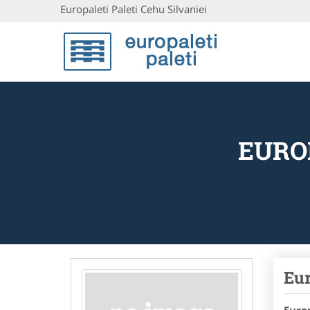
Europaleti Paleti Cehu Silvaniei
EUROP
Eur