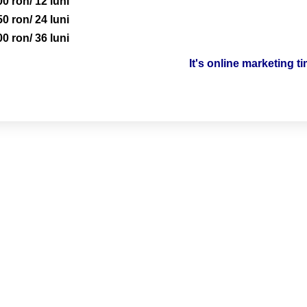
00 ron/ 12 luni
50 ron/ 24 luni
00 ron/ 36 luni
It's online marketing t