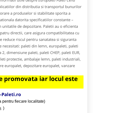
informatii utile despre
Europaleti Paleti Cehu
plicatiilor din distributia si transportul bunurilor
rare a produselor si stabilitate sporita a
ationala datorita specificatiilor constante –
 unitatile de depozitare. Paletii au o eficienta
patru directii, care asigura compatibilitatea cu
e reduce riscul pentru sanatatea si siguranta
e necesitati: paleti din lemn, europaleti, paleti
ea 2, dimensiune paleti, paleti CHEP, paleti EUR,
eti protectie, ambalaje lemn, paleti industriali,
riere europalet, depozitare europalet, vanzare
 promovata iar locul este
Paleti.ro
 pentru fiecare localitate)
a
)