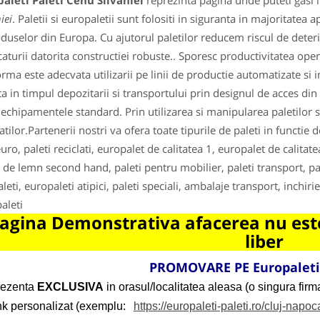
aleti Paleti Cehu Silvaniei
reprezinta pagina unde puteti gasi 
iei
. Paletii si europaletii sunt folositi in siguranta in majoritatea a
oduselor din Europa. Cu ajutorul paletilor reducem riscul de deterio
caturii datorita constructiei robuste.. Sporesc productivitatea oper
orma este adecvata utilizarii pe linii de productie automatizate si in
ta in timpul depozitarii si transportului prin designul de acces din 
 echipamentele standard. Prin utilizarea si manipularea paletilor s
tilor.Partenerii nostri va ofera toate tipurile de paleti in functie d
uro, paleti reciclati, europalet de calitatea 1, europalet de calitat
i de lemn second hand, paleti pentru mobilier, paleti transport, pal
leti, europaleti atipici, paleti speciali, ambalaje transport, inchi
aleti
agina Demonstrativa afacerea nu este
liber
PROMOVARE PE Europaleti-
rezenta
EXCLUSIVA
in orasul/localitatea aleasa (o singura firma
ink personalizat (exemplu:
https://europaleti-paleti.ro/cluj-napoc