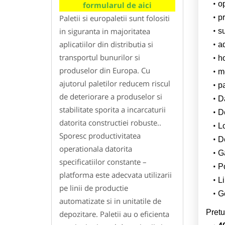
o
formularul de aici
Paletii si europaletii sunt folositi
pr
in siguranta in majoritatea
su
aplicatiilor din distributia si
a
transportul bunurilor si
h
produselor din Europa. Cu
m
ajutorul paletilor reducem riscul
p
de deteriorare a produselor si
Da
stabilitate sporita a incarcaturii
D
datorita constructiei robuste..
L
Sporesc productivitatea
De
operationala datorita
G
specificatiilor constante –
Po
platforma este adecvata utilizarii
Li
pe linii de productie
Ge
automatizate si in unitatile de
Pretu
depozitare. Paletii au o eficienta