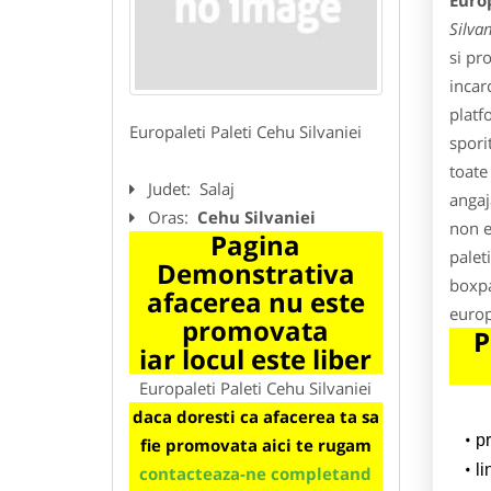
Europ
Silvan
si pr
incar
platf
Europaleti Paleti Cehu Silvaniei
spori
toate
Judet:
Salaj
angaja
Oras:
Cehu Silvaniei
non e
Pagina
palet
Demonstrativa
boxpa
afacerea nu este
europ
promovata
P
iar locul este liber
Europaleti Paleti Cehu Silvaniei
daca doresti ca afacerea ta sa
p
fie promovata aici te rugam
l
contacteaza-ne completand