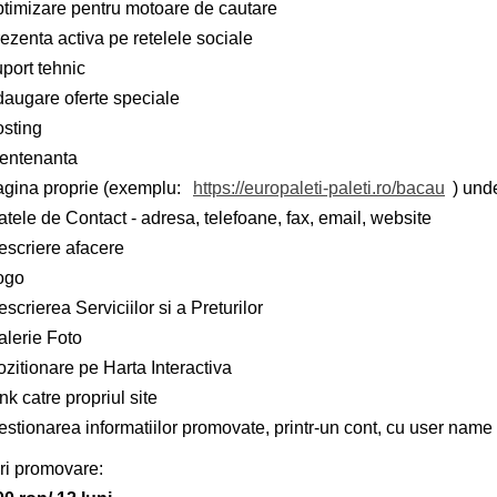
ptimizare pentru motoare de cautare
ezenta activa pe retelele sociale
port tehnic
daugare oferte speciale
osting
entenanta
agina proprie (exemplu:
https://europaleti-paleti.ro/bacau
) unde
tele de Contact - adresa, telefoane, fax, email, website
escriere afacere
ogo
scrierea Serviciilor si a Preturilor
alerie Foto
zitionare pe Harta Interactiva
nk catre propriul site
stionarea informatiilor promovate, printr-un cont, cu user name 
ri promovare: