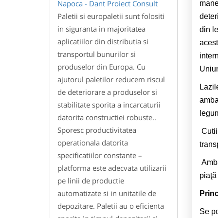
manev
Paletii si europaletii sunt folositi
deter
in siguranta in majoritatea
din l
aplicatiilor din distributia si
acest
transportul bunurilor si
inter
produselor din Europa. Cu
Uniu
ajutorul paletilor reducem riscul
Lazil
de deteriorare a produselor si
ambal
stabilitate sporita a incarcaturii
legum
datorita constructiei robuste..
Sporesc productivitatea
Cutii
operationala datorita
trans
specificatiilor constante –
Ambal
platforma este adecvata utilizarii
piaţă
pe linii de productie
automatizate si in unitatile de
Princ
depozitare. Paletii au o eficienta
Se po