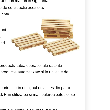
ransport marfuri in siguranta.
e de constructia acestora.
urinta.
iuni
t
ind
 productivitatea operationala datorita
e productie automatizate si in unitatile de
ansportului prin designul de acces din patru
. Prin utilizarea si manipularea paletilor se