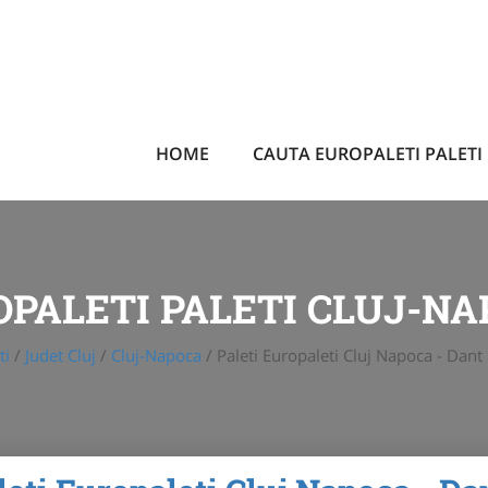
HOME
CAUTA EUROPALETI PALETI
PALETI PALETI CLUJ-N
ti
/
Judet Cluj
/
Cluj-Napoca
/
Paleti Europaleti Cluj Napoca - Dant