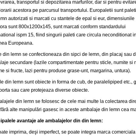
rarea, transportul si depozitarea marfurilor, dar si pentru evitar
iorarii acestora pe parcursul transportului. Europaletii sunt paleti
emn autorizati si marcati cu stantele de epal si eur, dimensiunile
ora sunt 800x1200x145, sunt marcati conform standardului
national ispm 15, fiind singurii paleti care circula neconditionat i
nea Europeana.
e din lemn se confectioneaza din sipci de lemn, din placaj sau d
aje secundare (lazile compartimentate pentru sticle, numite si 
e si fructe, lazi pentru produse grase-unt, margarina, untura).
le din lemn sunt obiecte in forma de cub, de paralelipiped etc., go
porta sau care protejeaza diverse obiecte.
ajele din lemn se folosesc de cele mai multe la colectarea dir
 fără alte manipulări gasesc in aceste ambalaje din lemn cea m
ipalele avantaje ale ambalajelor din din lemn:
ate imprima, deşi imperfect, se poate integra marca comerciala ş