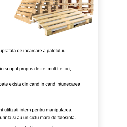
uprafata de incarcare a paletului.
 in scopul propus de cel mult trei ori;
; poate exista din cand in cand intunecarea
t utilizati intern pentru manipularea,
surinta si au un ciclu mare de folosinta.