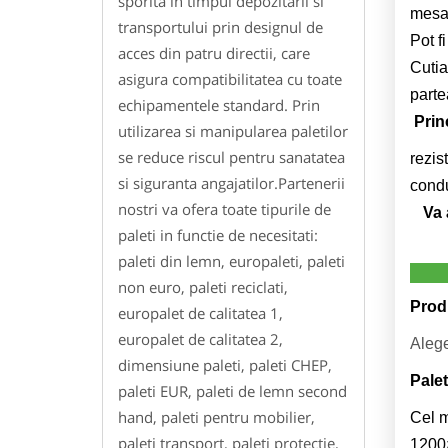
sporita in timpul depozitarii si
mesaj
transportului prin designul de
Pot f
acces din patru directii, care
Cutia
asigura compatibilitatea cu toate
parte
echipamentele standard. Prin
Princ
utilizarea si manipularea paletilor
se reduce riscul pentru sanatatea
rezis
si siguranta angajatilor.Partenerii
condu
nostri va ofera toate tipurile de
Va 
paleti in functie de necesitati:
paleti din lemn, europaleti, paleti
non euro, paleti reciclati,
Produ
europalet de calitatea 1,
europalet de calitatea 2,
Alege
dimensiune paleti, paleti CHEP,
Pale
paleti EUR, paleti de lemn second
hand, paleti pentru mobilier,
Cel m
paleti transport, paleti protectie,
1200