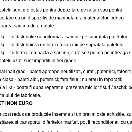
aletii sunt proiectati pentru depozitare pe rafturi sau pentru
portare cu un dispozitiv de manipulare a materialelor, pentru
oarea sarcina de greutate:
kg - cu distributie neuniforma a sarcinii pe suprafata paletului
kg - cu distribuirea uniforma a sarcinii pe suprafata paletului
kg - cu forma compacta a sarcinii, care se sprijina pe intreaga s
letii uzati sunt impartiti in trei grade:
i inalt grad - paleti aproape neutilizati, curati, puternici, folositi
clasa - paleti albi, puternici; fara fisuri; nu erau in reparatii;
 a II-a - poate fi dupa reparatie; prezenta micilor fisuri / aschii
ialului de fabricatie.
ETI NON EURO
 cost redus de productie insemna si un pret mic de achizitie, sun
itarea si transportul diferitelor marfuri, pot fi reconditionati cu u