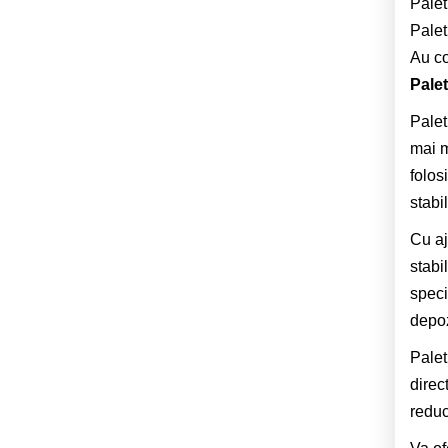
Palet
Palet
Au co
Pale
Palet
mai m
folos
stabi
Cu aj
stabi
speci
depoz
Palet
direc
reduc