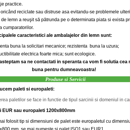
e practice.
i oricând reciclate sau distruse asa evitandu-se problemele ulter
 de lemn a reuşit să pătrunda pe o determinata piata si exista pr
a cumparatorilor.
ipalele caracteristici ale ambalajelor din lemn sunt:
tenta buna la solicitari mecanice;
rezistenta buna la uzura;
ctibilitate electrica foarte mica;
sunt ecologice.
asteptam sa ne contactati in speranta ca vom fi solutia cea 
buna pentru dumneavoastra!
Produse si Servicii
cem paleti si europaleti:
rea paletilor se face in functie de tipul sarcinii si domeniul in car
ti EUR sau europaleti 1200x800mm
ai folosit tip si dimensiuni de palet este europaletul cu dimensi
×800 mm, se mai numeste si palet ISO1 sau EUR1.