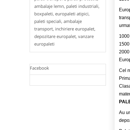
ambalaje lemn, paleti industriali,
Europ
boxpaleti, europaleti atipici,
trans
paleti speciali, ambalaje
urmat
transport, inchiriere europalet,
depozitare europalet, vanzare
1000 
europaleti
1500 
2000 
Europa
Facebook
Cel ma
Prima 
Clasa
mater
PAL
Au un
depoz