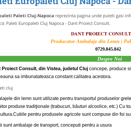
leti Europaleti Cluj Napoca - Da
aleti Paleti Cluj-Napoca
reprezinta pagina unde puteti gasi inf
ca
: Paleti Europaleti Cluj Napoca - Dant Proiect Consult.
DANT PROIECT CONSULT 
Producator Ambalaje din Lemn | Pale
0729.845.842
Despre Noi
 Proiect Consult, din Vistea, judetul Cluj
concepe, produce si
deauna sa imbunatateasca constant calitatea acestora.
ajele din lemn sunt utilizate pentru transportul produselor grele
tor produse tradiţionale (trabucuri, băuturi alcoolice, etc.) Cu to
cultura.Cutiile pentru produsele agricole sunt compuse din foi subt
ii sunt ambalaje de transport, conceputi pentru a usura