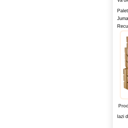
Va of
Palet
Jumat
Recup
Prod
lazi 