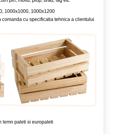
cum pin, molid, plop, brad, fag etc
, 1000x1000, 1000x1200
a comanda cu specificatia tehnica a clientului
in lemn
paleti si europaleti