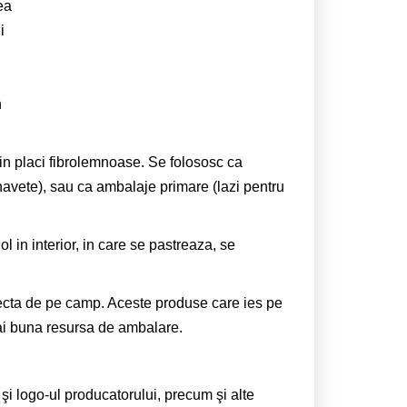
ea
i
n
in placi fibrolemnoase. Se folososc ca
navete), sau ca ambalaje primare (lazi pentru
l in interior, in care se pastreaza, se
ecta de pe camp. Aceste produse care ies pe
ai buna resursa de ambalare.
i logo-ul producatorului, precum şi alte