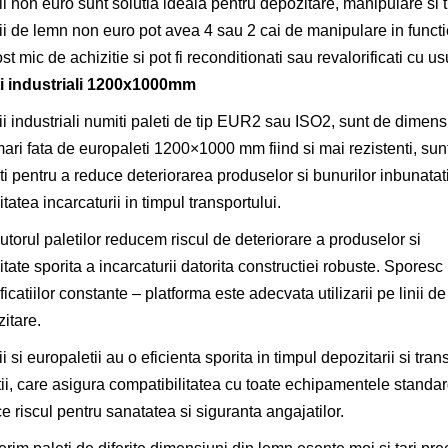
ii non euro sunt solutia ideala pentru depozitare, manipulare si t
ii de lemn non euro pot avea 4 sau 2 cai de manipulare in functi
st mic de achizitie si pot fi reconditionati sau revalorificati cu us
ti industriali 1200x1000mm
ii industriali numiti paleti de tip EUR2 sau ISO2, sunt de dimens
ari fata de europaleti
1200×1000 mm fiind si mai rezistenti,
sun
iti pentru a reduce deteriorarea produselor si bunurilor inbunatat
litatea incarcaturii in timpul transportului.
utorul paletilor reducem riscul de deteriorare a produselor si
litate sporita a incarcaturii datorita constructiei robuste. Sporesc
ficatiilor constante – platforma este adecvata utilizarii pe linii d
itare.
ii si europaletii au o eficienta sporita in timpul depozitarii si tr
tii, care asigura compatibilitatea cu toate echipamentele standard
e riscul pentru sanatatea si siguranta angajatilor.