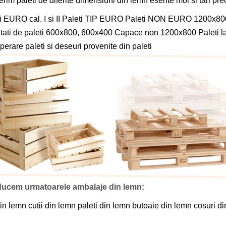
erim paleti de diferite dimensiuni din lemn esente moi si tari pre
i EURO cal. I si II
Paleti TIP EURO
Paleti NON EURO 1200x800
ati de paleti 600x800, 600x400
Capace non 1200x800
Paleti l
erare paleti si deseuri provenite din paleti
ucem urmatoarele ambalaje din lemn:
din lemn
cutii din lemn
paleti din lemn
butoaie din lemn
cosuri d