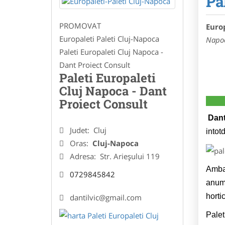
Pa
PROMOVAT
Europ
Europaleti Paleti Cluj-Napoca
Napo
Paleti Europaleti Cluj Napoca -
Dant Proiect Consult
Paleti Europaleti
Cluj Napoca - Dant
Proiect Consult
Dant
Judet:
Cluj
intot
Oras:
Cluj-Napoca
Adresa:
Str. Arieșului 119
Ambal
0729845842
anumi
horti
dantilvic@gmail.com
Palet