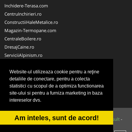
Inchidere-Terasa.com
CentruInchirieri.ro
ConstructiiHaleMetalice.ro
Magazin-Termopane.com
CentraleBoilere.ro
DresajCaine.ro
ServiciiAlpinism.ro
SistemeFotovoltaice.com
Alpinist-Utilitar.com
Website-ul utilizeaza cookie pentru a reţine
detaliile de conectare, pentru a colecta
CuratenieSpatiiComerciale.ro
statistici cu scopul de a optimiza functionarea
FirmaTractariAuto.ro
site-ului si pentru a furniza marketing in baza
Service-Reparatii.com
intereselor dvs.
Am inteles, sunt de acord!
© 2014-2026 Powered by
VilonMedia
&
Tokaido Consult
-
ANPC
SOL