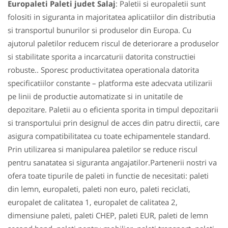
Europaleti Paleti judet Salaj
: Paletii si europaletii sunt
folositi in siguranta in majoritatea aplicatiilor din distributia
si transportul bunurilor si produselor din Europa. Cu
ajutorul paletilor reducem riscul de deteriorare a produselor
si stabilitate sporita a incarcaturii datorita constructiei
robuste.. Sporesc productivitatea operationala datorita
specificatiilor constante – platforma este adecvata utilizarii
pe linii de productie automatizate si in unitatile de
depozitare. Paletii au o eficienta sporita in timpul depozitarii
si transportului prin designul de acces din patru directii, care
asigura compatibilitatea cu toate echipamentele standard.
Prin utilizarea si manipularea paletilor se reduce riscul
pentru sanatatea si siguranta angajatilor.Partenerii nostri va
ofera toate tipurile de paleti in functie de necesitati: paleti
din lemn, europaleti, paleti non euro, paleti reciclati,
europalet de calitatea 1, europalet de calitatea 2,
dimensiune paleti, paleti CHEP, paleti EUR, paleti de lemn