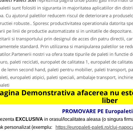
aleti Paleti Stei
reprezinta pagina unde puteti gasi informatii u
aletii sunt folositi in siguranta in majoritatea aplicatiilor din dist
a. Cu ajutorul paletilor reducem riscul de deteriorare a produselor 
ructiei robuste.. Sporesc productivitatea operationala datorita spe
arii pe linii de productie automatizate si in unitatile de depozitare.
itarii si transportului prin designul de acces din patru directii, ca
amentele standard. Prin utilizarea si manipularea paletilor se redu
tilor.Partenerii nostri va ofera toate tipurile de paleti in functie d
uro, paleti reciclati, europalet de calitatea 1, europalet de calitat
i de lemn second hand, paleti pentru mobilier, paleti transport, pal
leti, europaleti atipici, paleti speciali, ambalaje transport, inchi
aleti
agina Demonstrativa afacerea nu este
liber
PROMOVARE PE Europaleti-
rezenta
EXCLUSIVA
in orasul/localitatea aleasa (o singura firma
ink personalizat (exemplu:
https://europaleti-paleti.ro/cluj-napoc