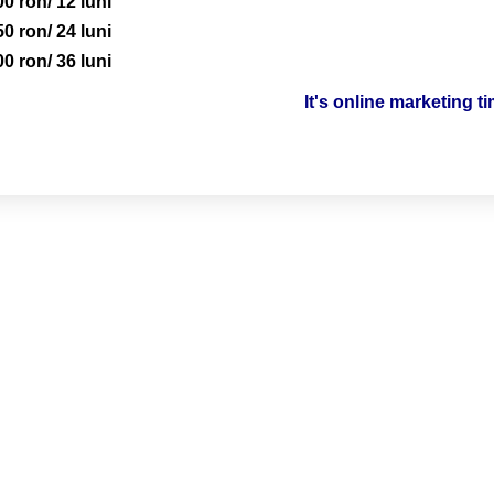
00 ron/ 12 luni
50 ron/ 24 luni
00 ron/ 36 luni
It's online marketing t