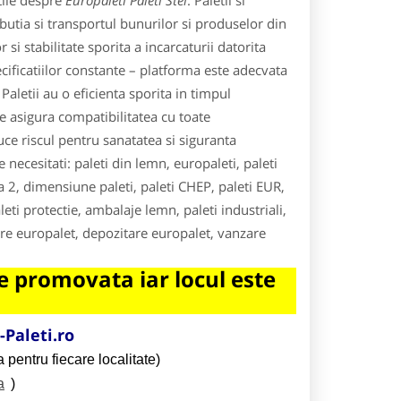
tile despre
Europaleti Paleti Stei
. Paletii si
ributia si transportul bunurilor si produselor din
si stabilitate sporita a incarcaturii datorita
cificatiilor constante – platforma este adecvata
 Paletii au o eficienta sporita in timpul
re asigura compatibilitatea cu toate
ce riscul pentru sanatatea si siguranta
e necesitati: paleti din lemn, europaleti, paleti
ea 2, dimensiune paleti, paleti CHEP, paleti EUR,
eti protectie, ambalaje lemn, paleti industriali,
riere europalet, depozitare europalet, vanzare
 promovata iar locul este
Paleti.ro
 pentru fiecare localitate)
a
)