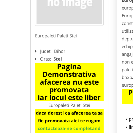
Europ
europ
Europ
const
utiliz
Europaleti Paleti Stei
depoz
echip
Judet:
Bihor
angaja
Oras:
Stei
non e
Pagina
palet
Demonstrativa
boxpa
afacerea nu este
europ
promovata
P
iar locul este liber
Europaleti Paleti Stei
daca doresti ca afacerea ta sa
p
fie promovata aici te rugam
l
contacteaza-ne completand