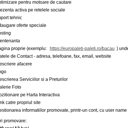
ptimizare pentru motoare de cautare
ezenta activa pe retelele sociale
port tehnic
daugare oferte speciale
osting
entenanta
agina proprie (exemplu:
https://europaleti-paleti.ro/bacau
) unde
tele de Contact - adresa, telefoane, fax, email, website
escriere afacere
ogo
scrierea Serviciilor si a Preturilor
alerie Foto
zitionare pe Harta Interactiva
nk catre propriul site
stionarea informatiilor promovate, printr-un cont, cu user name 
ri promovare: