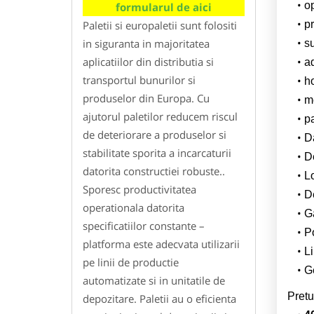
o
formularul de aici
Paletii si europaletii sunt folositi
pr
in siguranta in majoritatea
su
aplicatiilor din distributia si
a
transportul bunurilor si
h
produselor din Europa. Cu
m
ajutorul paletilor reducem riscul
p
de deteriorare a produselor si
Da
stabilitate sporita a incarcaturii
D
datorita constructiei robuste..
L
Sporesc productivitatea
De
operationala datorita
G
specificatiilor constante –
Po
platforma este adecvata utilizarii
Li
pe linii de productie
Ge
automatizate si in unitatile de
Pretu
depozitare. Paletii au o eficienta