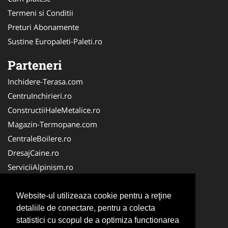
Termeni si Conditii
Preturi Abonamente
Sustine Europaleti-Paleti.ro
Parteneri
Inchidere-Terasa.com
CentruInchirieri.ro
ConstructiiHaleMetalice.ro
Magazin-Termopane.com
CentraleBoilere.ro
DresajCaine.ro
ServiciiAlpinism.ro
SistemeFotovoltaice.com
Alpinist-Utilitar.com
Website-ul utilizeaza cookie pentru a reţine
detaliile de conectare, pentru a colecta
CuratenieSpatiiComerciale.ro
statistici cu scopul de a optimiza functionarea
FirmaTractariAuto.ro