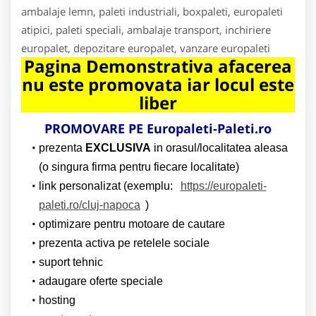
ambalaje lemn, paleti industriali, boxpaleti, europaleti
atipici, paleti speciali, ambalaje transport, inchiriere
europalet, depozitare europalet, vanzare europaleti
Pagina Demonstrativa afacerea
nu este promovata iar locul este
liber
PROMOVARE PE Europaleti-Paleti.ro
prezenta
EXCLUSIVA
in orasul/localitatea aleasa
(o singura firma pentru fiecare localitate)
link personalizat (exemplu:
https://europaleti-
paleti.ro/cluj-napoca
)
optimizare pentru motoare de cautare
prezenta activa pe retelele sociale
suport tehnic
adaugare oferte speciale
hosting