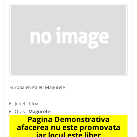
Europaleti Paleti Magurele
Judet:
Ilfov
Oras:
Magurele
Pagina Demonstrativa
afacerea nu este promovata
iar locul este liber