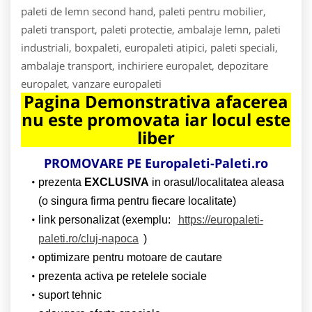
paleti de lemn second hand, paleti pentru mobilier,
paleti transport, paleti protectie, ambalaje lemn, paleti
industriali, boxpaleti, europaleti atipici, paleti speciali,
ambalaje transport, inchiriere europalet, depozitare
europalet, vanzare europaleti
Pagina Demonstrativa afacerea
nu este promovata iar locul este
liber
PROMOVARE PE Europaleti-Paleti.ro
prezenta
EXCLUSIVA
in orasul/localitatea aleasa
(o singura firma pentru fiecare localitate)
link personalizat (exemplu:
https://europaleti-
paleti.ro/cluj-napoca
)
optimizare pentru motoare de cautare
prezenta activa pe retelele sociale
suport tehnic