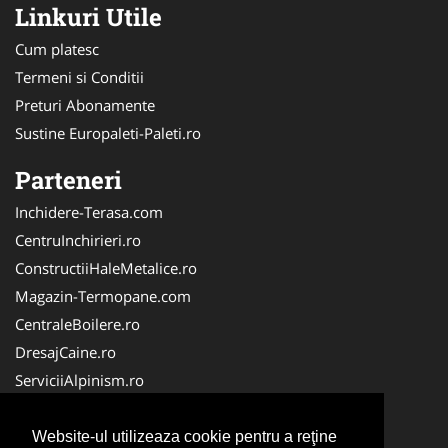
Linkuri Utile
Cum platesc
Termeni si Conditii
Preturi Abonamente
Sustine Europaleti-Paleti.ro
Parteneri
Inchidere-Terasa.com
CentruInchirieri.ro
ConstructiiHaleMetalice.ro
Magazin-Termopane.com
CentraleBoilere.ro
DresajCaine.ro
ServiciiAlpinism.ro
SistemeFotovoltaice.com
Alpinist-Utilitar.com
Website-ul utilizeaza cookie pentru a reţine