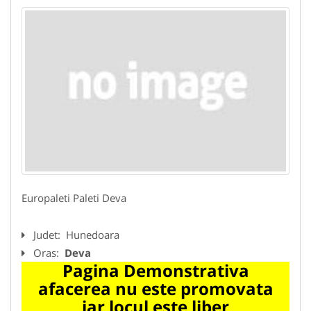
Europaleti Paleti Deva
Judet:
Hunedoara
Oras:
Deva
Pagina Demonstrativa
afacerea nu este promovata
iar locul este liber