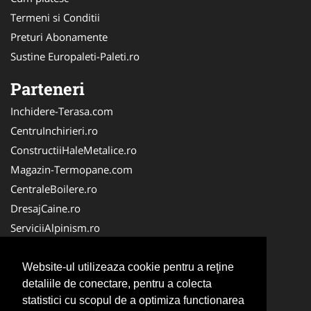
Termeni si Conditii
Preturi Abonamente
Sustine Europaleti-Paleti.ro
Parteneri
Inchidere-Terasa.com
CentruInchirieri.ro
ConstructiiHaleMetalice.ro
Magazin-Termopane.com
CentraleBoilere.ro
DresajCaine.ro
ServiciiAlpinism.ro
SistemeFotovoltaice.com
Alpinist-Utilitar.com
Website-ul utilizeaza cookie pentru a reţine
detaliile de conectare, pentru a colecta
CuratenieSpatiiComerciale.ro
statistici cu scopul de a optimiza functionarea
FirmaTractariAuto.ro