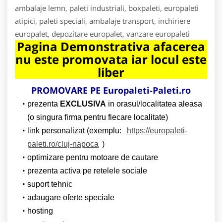
ambalaje lemn, paleti industriali, boxpaleti, europaleti
atipici, paleti speciali, ambalaje transport, inchiriere
europalet, depozitare europalet, vanzare europaleti
Pagina Demonstrativa afacerea
nu este promovata iar locul este
liber
PROMOVARE PE Europaleti-Paleti.ro
prezenta
EXCLUSIVA
in orasul/localitatea aleasa
(o singura firma pentru fiecare localitate)
link personalizat (exemplu:
https://europaleti-
paleti.ro/cluj-napoca
)
optimizare pentru motoare de cautare
prezenta activa pe retelele sociale
suport tehnic
adaugare oferte speciale
hosting