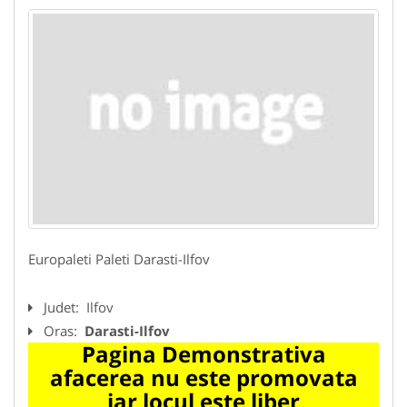
Europaleti Paleti Darasti-Ilfov
Judet:
Ilfov
Oras:
Darasti-Ilfov
Pagina Demonstrativa
afacerea nu este promovata
iar locul este liber