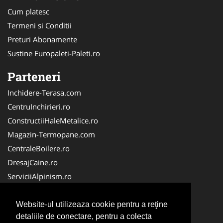
Cum platesc
Termeni si Conditii
Preturi Abonamente
Sustine Europaleti-Paleti.ro
Parteneri
Inchidere-Terasa.com
CentruInchirieri.ro
ConstructiiHaleMetalice.ro
Magazin-Termopane.com
CentraleBoilere.ro
DresajCaine.ro
ServiciiAlpinism.ro
SistemeFotovoltaice.com
Alpinist-Utilitar.com
Website-ul utilizeaza cookie pentru a reţine
detaliile de conectare, pentru a colecta
CuratenieSpatiiComerciale.ro