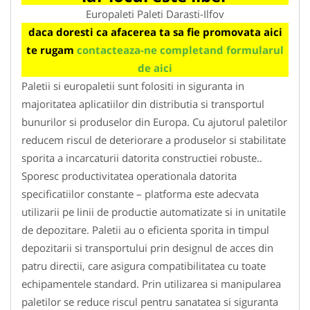
Europaleti Paleti Darasti-Ilfov
daca doresti ca afacerea ta sa fie promovata aici
te rugam
contacteaza-ne completand formularul
de aici
Paletii si europaletii sunt folositi in siguranta in
majoritatea aplicatiilor din distributia si transportul
bunurilor si produselor din Europa. Cu ajutorul paletilor
reducem riscul de deteriorare a produselor si stabilitate
sporita a incarcaturii datorita constructiei robuste..
Sporesc productivitatea operationala datorita
specificatiilor constante – platforma este adecvata
utilizarii pe linii de productie automatizate si in unitatile
de depozitare. Paletii au o eficienta sporita in timpul
depozitarii si transportului prin designul de acces din
patru directii, care asigura compatibilitatea cu toate
echipamentele standard. Prin utilizarea si manipularea
paletilor se reduce riscul pentru sanatatea si siguranta