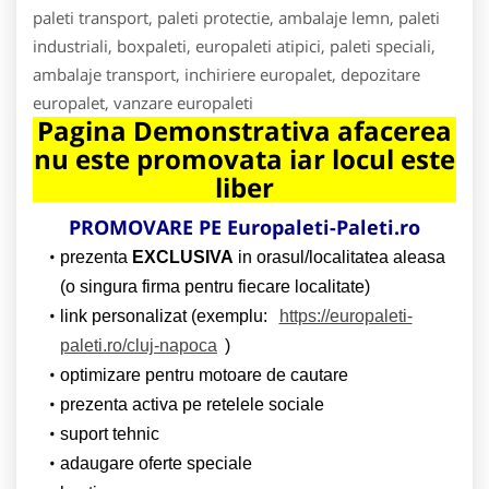
paleti transport, paleti protectie, ambalaje lemn, paleti
industriali, boxpaleti, europaleti atipici, paleti speciali,
ambalaje transport, inchiriere europalet, depozitare
europalet, vanzare europaleti
Pagina Demonstrativa afacerea
nu este promovata iar locul este
liber
PROMOVARE PE Europaleti-Paleti.ro
prezenta
EXCLUSIVA
in orasul/localitatea aleasa
(o singura firma pentru fiecare localitate)
link personalizat (exemplu:
https://europaleti-
paleti.ro/cluj-napoca
)
optimizare pentru motoare de cautare
prezenta activa pe retelele sociale
suport tehnic
adaugare oferte speciale