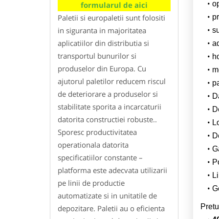
o
formularul de aici
Paletii si europaletii sunt folositi
pr
in siguranta in majoritatea
su
aplicatiilor din distributia si
a
transportul bunurilor si
h
produselor din Europa. Cu
m
ajutorul paletilor reducem riscul
p
de deteriorare a produselor si
Da
stabilitate sporita a incarcaturii
D
datorita constructiei robuste..
L
Sporesc productivitatea
De
operationala datorita
G
specificatiilor constante –
Po
platforma este adecvata utilizarii
Li
pe linii de productie
Ge
automatizate si in unitatile de
Pretu
depozitare. Paletii au o eficienta