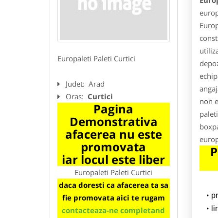
Europ
europ
Europ
const
utiliz
Europaleti Paleti Curtici
depoz
echip
Judet:
Arad
angaja
Oras:
Curtici
non e
Pagina
palet
Demonstrativa
boxpa
afacerea nu este
europ
promovata
P
iar locul este liber
Europaleti Paleti Curtici
daca doresti ca afacerea ta sa
p
fie promovata aici te rugam
l
contacteaza-ne completand