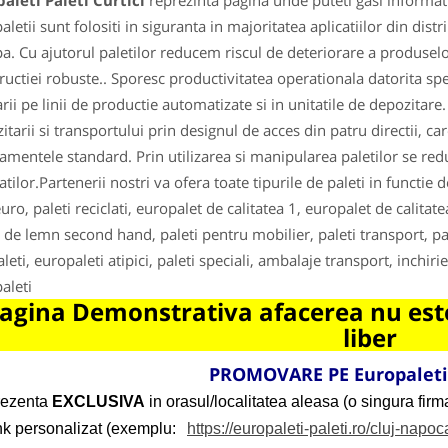
aleti Paleti Curtici
reprezinta pagina unde puteti gasi informati
aletii sunt folositi in siguranta in majoritatea aplicatiilor din dist
a. Cu ajutorul paletilor reducem riscul de deteriorare a produselor 
ructiei robuste.. Sporesc productivitatea operationala datorita spe
arii pe linii de productie automatizate si in unitatile de depozitare.
itarii si transportului prin designul de acces din patru directii, ca
amentele standard. Prin utilizarea si manipularea paletilor se redu
tilor.Partenerii nostri va ofera toate tipurile de paleti in functie d
uro, paleti reciclati, europalet de calitatea 1, europalet de calitat
i de lemn second hand, paleti pentru mobilier, paleti transport, pal
leti, europaleti atipici, paleti speciali, ambalaje transport, inchi
aleti
agina Demonstrativa afacerea nu este
liber
PROMOVARE PE Europaleti-
rezenta
EXCLUSIVA
in orasul/localitatea aleasa (o singura firma
ink personalizat (exemplu:
https://europaleti-paleti.ro/cluj-napoc