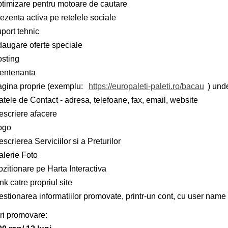
ptimizare pentru motoare de cautare
ezenta activa pe retelele sociale
port tehnic
daugare oferte speciale
osting
entenanta
agina proprie (exemplu:
https://europaleti-paleti.ro/bacau
) unde
tele de Contact - adresa, telefoane, fax, email, website
escriere afacere
ogo
scrierea Serviciilor si a Preturilor
alerie Foto
zitionare pe Harta Interactiva
nk catre propriul site
stionarea informatiilor promovate, printr-un cont, cu user name 
ri promovare: