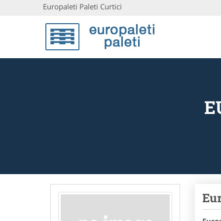
Europaleti Paleti Curtici
E
Eur