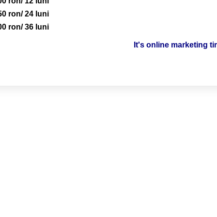
00 ron/ 12 luni
50 ron/ 24 luni
00 ron/ 36 luni
It's online marketing t