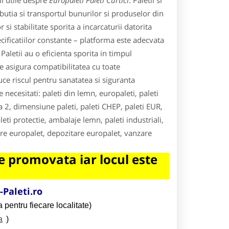
i utile despre
Europaleti Paleti Curtici
. Paletii si
ributia si transportul bunurilor si produselor din
si stabilitate sporita a incarcaturii datorita
cificatiilor constante – platforma este adecvata
 Paletii au o eficienta sporita in timpul
re asigura compatibilitatea cu toate
ce riscul pentru sanatatea si siguranta
e necesitati: paleti din lemn, europaleti, paleti
ea 2, dimensiune paleti, paleti CHEP, paleti EUR,
eti protectie, ambalaje lemn, paleti industriali,
riere europalet, depozitare europalet, vanzare
 promovata iar locul este
Paleti.ro
 pentru fiecare localitate)
a
)