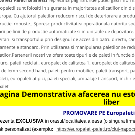
aleti Paleti Branesti
reprezinta pagina unde puteti gasi informa
opaletii sunt folositi in siguranta in majoritatea aplicatiilor din d
uropa. Cu ajutorul paletilor reducem riscul de deteriorare a produse
ructiei robuste.. Sporesc productivitatea operationala datorita spe
arii pe linii de productie automatizate si in unitatile de depozitare.
itarii si transportului prin designul de acces din patru directii, ca
amentele standard. Prin utilizarea si manipularea paletilor se redu
tilor.Partenerii nostri va ofera toate tipurile de paleti in functie d
uro, paleti reciclati, europalet de calitatea 1, europalet de calitat
i de lemn second hand, paleti pentru mobilier, paleti transport, pal
leti, europaleti atipici, paleti speciali, ambalaje transport, inchi
aleti
agina Demonstrativa afacerea nu este
liber
PROMOVARE PE Europaleti-
rezenta
EXCLUSIVA
in orasul/localitatea aleasa (o singura firma
ink personalizat (exemplu:
https://europaleti-paleti.ro/cluj-napoc