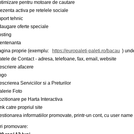
ptimizare pentru motoare de cautare
ezenta activa pe retelele sociale
port tehnic
daugare oferte speciale
osting
entenanta
agina proprie (exemplu:
https://europaleti-paleti.ro/bacau
) unde
tele de Contact - adresa, telefoane, fax, email, website
escriere afacere
ogo
scrierea Serviciilor si a Preturilor
alerie Foto
zitionare pe Harta Interactiva
nk catre propriul site
stionarea informatiilor promovate, printr-un cont, cu user name 
ri promovare: