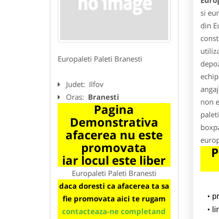
Europ
si eur
din E
const
utiliz
Europaleti Paleti Branesti
depoz
echip
Judet:
Ilfov
angaja
Oras:
Branesti
non e
Pagina
palet
Demonstrativa
boxpa
afacerea nu este
europ
promovata
P
iar locul este liber
Europaleti Paleti Branesti
daca doresti ca afacerea ta sa
p
fie promovata aici te rugam
l
contacteaza-ne completand