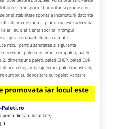
tii utile despre
Europaleti Paleti Branesti
. Paletii
istributia si transportul bunurilor si produselor
lor si stabilitate sporita a incarcaturii datorita
cificatiilor constante – platforma este adecvata
 Paletii au o eficienta sporita in timpul
re asigura compatibilitatea cu toate
ce riscul pentru sanatatea si siguranta
e necesitati: paleti din lemn, europaleti, paleti
ea 2, dimensiune paleti, paleti CHEP, paleti EUR,
eti protectie, ambalaje lemn, paleti industriali,
riere europalet, depozitare europalet, vanzare
 promovata iar locul este
Paleti.ro
 pentru fiecare localitate)
a
)