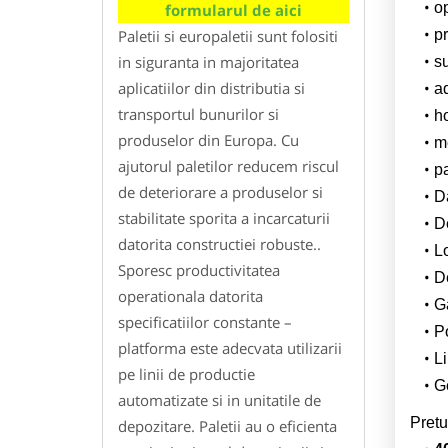
o
formularul de aici
Paletii si europaletii sunt folositi
pr
in siguranta in majoritatea
su
aplicatiilor din distributia si
a
transportul bunurilor si
h
produselor din Europa. Cu
m
ajutorul paletilor reducem riscul
p
de deteriorare a produselor si
Da
stabilitate sporita a incarcaturii
D
datorita constructiei robuste..
L
Sporesc productivitatea
De
operationala datorita
G
specificatiilor constante –
Po
platforma este adecvata utilizarii
Li
pe linii de productie
Ge
automatizate si in unitatile de
Pretu
depozitare. Paletii au o eficienta