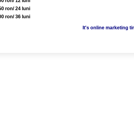
00 ron/ 12 luni
50 ron/ 24 luni
00 ron/ 36 luni
It's online marketing t