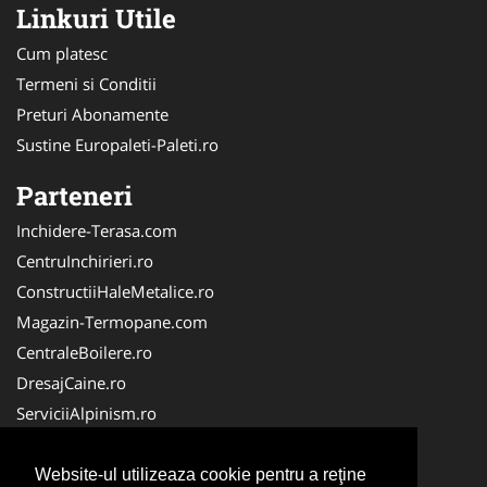
Linkuri Utile
Cum platesc
Termeni si Conditii
Preturi Abonamente
Sustine Europaleti-Paleti.ro
Parteneri
Inchidere-Terasa.com
CentruInchirieri.ro
ConstructiiHaleMetalice.ro
Magazin-Termopane.com
CentraleBoilere.ro
DresajCaine.ro
ServiciiAlpinism.ro
SistemeFotovoltaice.com
Alpinist-Utilitar.com
Website-ul utilizeaza cookie pentru a reţine