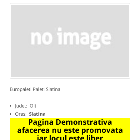
Europaleti Paleti Slatina
Judet:
Olt
Oras:
Slatina
Pagina Demonstrativa
afacerea nu este promovata
iar locul este liber