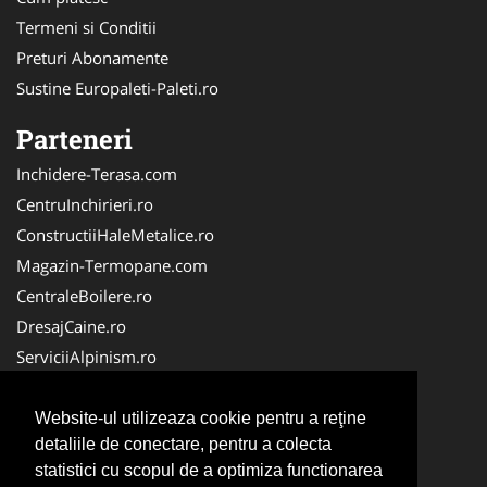
Termeni si Conditii
Preturi Abonamente
Sustine Europaleti-Paleti.ro
Parteneri
Inchidere-Terasa.com
CentruInchirieri.ro
ConstructiiHaleMetalice.ro
Magazin-Termopane.com
CentraleBoilere.ro
DresajCaine.ro
ServiciiAlpinism.ro
SistemeFotovoltaice.com
Alpinist-Utilitar.com
Website-ul utilizeaza cookie pentru a reţine
detaliile de conectare, pentru a colecta
CuratenieSpatiiComerciale.ro
statistici cu scopul de a optimiza functionarea
FirmaTractariAuto.ro