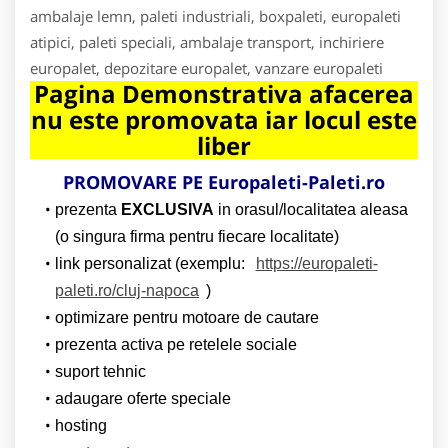
ambalaje lemn, paleti industriali, boxpaleti, europaleti
atipici, paleti speciali, ambalaje transport, inchiriere
europalet, depozitare europalet, vanzare europaleti
Pagina Demonstrativa afacerea
nu este promovata iar locul este
liber
PROMOVARE PE Europaleti-Paleti.ro
prezenta
EXCLUSIVA
in orasul/localitatea aleasa
(o singura firma pentru fiecare localitate)
link personalizat (exemplu:
https://europaleti-
paleti.ro/cluj-napoca
)
optimizare pentru motoare de cautare
prezenta activa pe retelele sociale
suport tehnic
adaugare oferte speciale
hosting