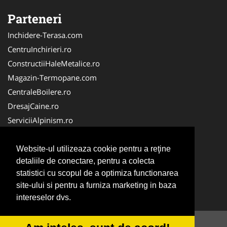
Parteneri
Inchidere-Terasa.com
CentruInchirieri.ro
ConstructiiHaleMetalice.ro
Magazin-Termopane.com
CentraleBoilere.ro
DresajCaine.ro
ServiciiAlpinism.ro
SistemeFotovoltaice.com
Alpinist-Utilitar.com
Website-ul utilizeaza cookie pentru a reţine
detaliile de conectare, pentru a colecta
CuratenieSpatiiComerciale.ro
statistici cu scopul de a optimiza functionarea
FirmaTractariAuto.ro
site-ului si pentru a furniza marketing in baza
Service-Reparatii.com
intereselor dvs.