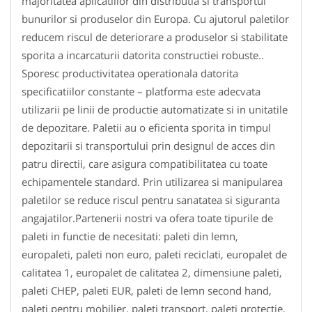
majoritatea aplicatiilor din distributia si transportul
bunurilor si produselor din Europa. Cu ajutorul paletilor
reducem riscul de deteriorare a produselor si stabilitate
sporita a incarcaturii datorita constructiei robuste..
Sporesc productivitatea operationala datorita
specificatiilor constante – platforma este adecvata
utilizarii pe linii de productie automatizate si in unitatile
de depozitare. Paletii au o eficienta sporita in timpul
depozitarii si transportului prin designul de acces din
patru directii, care asigura compatibilitatea cu toate
echipamentele standard. Prin utilizarea si manipularea
paletilor se reduce riscul pentru sanatatea si siguranta
angajatilor.Partenerii nostri va ofera toate tipurile de
paleti in functie de necesitati: paleti din lemn,
europaleti, paleti non euro, paleti reciclati, europalet de
calitatea 1, europalet de calitatea 2, dimensiune paleti,
paleti CHEP, paleti EUR, paleti de lemn second hand,
paleti pentru mobilier, paleti transport, paleti protectie,