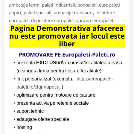
ambalaje lemn, paleti industriali, boxpaleti, europaleti
atipici, paleti speciali, ambalaje transport, inchiriere
europalet, depozitare europalet, vanzare europaleti
Pagina Demonstrativa afacerea
nu este promovata iar locul este
liber
PROMOVARE PE Europaleti-Paleti.ro
prezenta
EXCLUSIVA
in orasul/localitatea aleasa
(o singura firma pentru fiecare localitate)
link personalizat (exemplu:
https://europaleti-
paleti.ro/cluj-napoca
)
optimizare pentru motoare de cautare
prezenta activa pe retelele sociale
suport tehnic
adaugare oferte speciale
hosting