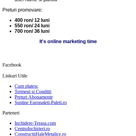
Preturi promovare:
400 ron/ 12 luni
550 ron/ 24 luni
700 ron/ 36 luni
It's online marketing time
Facebook
Linkuri Utile
Cum platesc
Termeni si Conditii
Preturi Abonamente
Sustine Europaleti-Paleti.ro
Parteneri
Inchidere-Terasa.com
CentruInchirieri.ro
ConstructiiHaleMetalice.ro