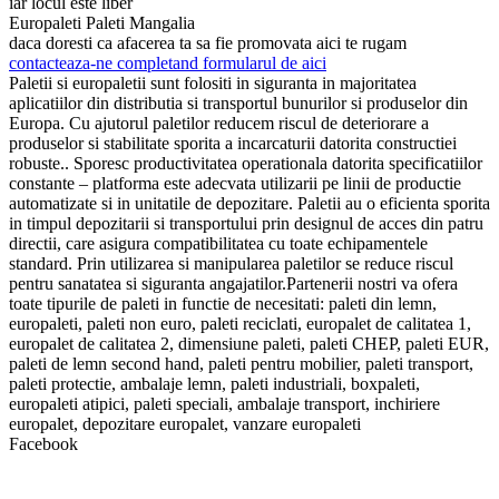
iar locul este liber
Europaleti Paleti Mangalia
daca doresti ca afacerea ta sa fie promovata aici te rugam
contacteaza-ne completand formularul de aici
Paletii si europaletii sunt folositi in siguranta in majoritatea
aplicatiilor din distributia si transportul bunurilor si produselor din
Europa. Cu ajutorul paletilor reducem riscul de deteriorare a
produselor si stabilitate sporita a incarcaturii datorita constructiei
robuste.. Sporesc productivitatea operationala datorita specificatiilor
constante – platforma este adecvata utilizarii pe linii de productie
automatizate si in unitatile de depozitare. Paletii au o eficienta sporita
in timpul depozitarii si transportului prin designul de acces din patru
directii, care asigura compatibilitatea cu toate echipamentele
standard. Prin utilizarea si manipularea paletilor se reduce riscul
pentru sanatatea si siguranta angajatilor.Partenerii nostri va ofera
toate tipurile de paleti in functie de necesitati: paleti din lemn,
europaleti, paleti non euro, paleti reciclati, europalet de calitatea 1,
europalet de calitatea 2, dimensiune paleti, paleti CHEP, paleti EUR,
paleti de lemn second hand, paleti pentru mobilier, paleti transport,
paleti protectie, ambalaje lemn, paleti industriali, boxpaleti,
europaleti atipici, paleti speciali, ambalaje transport, inchiriere
europalet, depozitare europalet, vanzare europaleti
Facebook