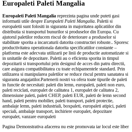
Europaleti Paleti Mangalia
Europaleti Paleti Mangalia
reprezinta pagina unde puteti gasi
informatii utile despre
Europaleti Paleti Mangalia
. Paletii si
europaletii sunt folositi in siguranta in majoritatea aplicatiilor din
distributia si transportul bunurilor si produselor din Europa. Cu
ajutorul paletilor reducem riscul de deteriorare a produselor si
stabilitate sporita a incarcaturii datorita constructiei robuste.. Sporesc
productivitatea operationala datorita specificatiilor constante –
platforma este adecvata utilizarii pe linii de productie automatizate si
in unitatile de depozitare. Paletii au o eficienta sporita in timpul
depozitarii si transportului prin designul de acces din patru directii,
care asigura compatibilitatea cu toate echipamentele standard. Prin
utilizarea si manipularea paletilor se reduce riscul pentru sanatatea si
siguranta angajatilor.Partenerii nostri va ofera toate tipurile de paleti
in functie de necesitati: paleti din lemn, europaleti, paleti non euro,
paleti reciclati, europalet de calitatea 1, europalet de calitatea 2,
dimensiune paleti, paleti CHEP, paleti EUR, paleti de lemn second
hand, paleti pentru mobilier, paleti transport, paleti protectie,
ambalaje lemn, paleti industriali, boxpaleti, europaleti atipici, paleti
speciali, ambalaje transport, inchiriere europalet, depozitare
europalet, vanzare europaleti
Pagina Demonstrativa afacerea nu este promovata iar locul este liber