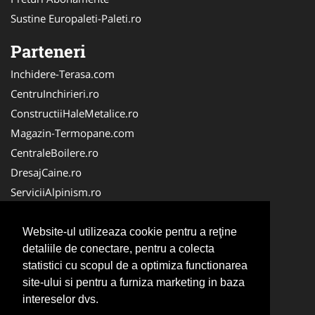
Sustine Europaleti-Paleti.ro
Parteneri
Inchidere-Terasa.com
CentruInchirieri.ro
ConstructiiHaleMetalice.ro
Magazin-Termopane.com
CentraleBoilere.ro
DresajCaine.ro
ServiciiAlpinism.ro
SistemeFotovoltaice.com
Alpinist-Utilitar.com
Website-ul utilizeaza cookie pentru a reţine
detaliile de conectare, pentru a colecta
CuratenieSpatiiComerciale.ro
statistici cu scopul de a optimiza functionarea
FirmaTractariAuto.ro
site-ului si pentru a furniza marketing in baza
Service-Reparatii.com
intereselor dvs.